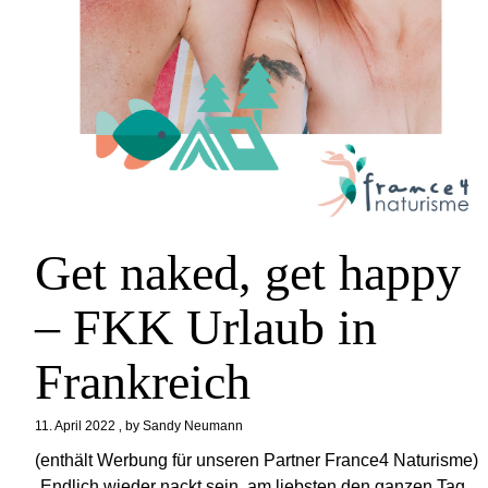
Get naked, get happy
– FKK Urlaub in
Frankreich
11. April 2022
by
Sandy Neumann
(enthält Werbung für unseren Partner France4 Naturisme)
„Endlich wieder nackt sein, am liebsten den ganzen Tag