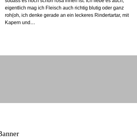
sodass es noch schön rosa innen ist. Ich liebe es auch,
eigentlich mag ich Fleisch auch richtig blutig oder ganz
roh(oh, ich denke gerade an ein leckeres Rindertartar, mit
Kapern und…
Banner