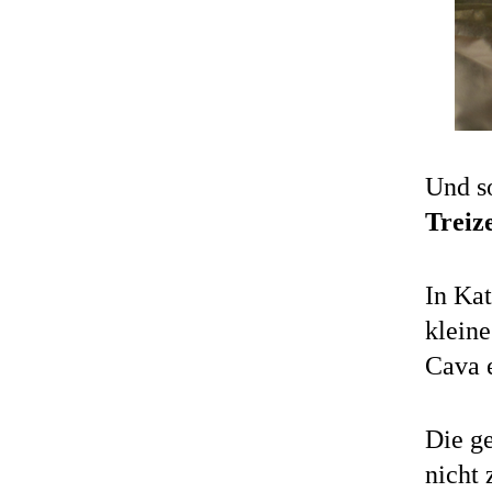
Und s
Treiz
In Ka
kleine
Cava 
Die g
nicht