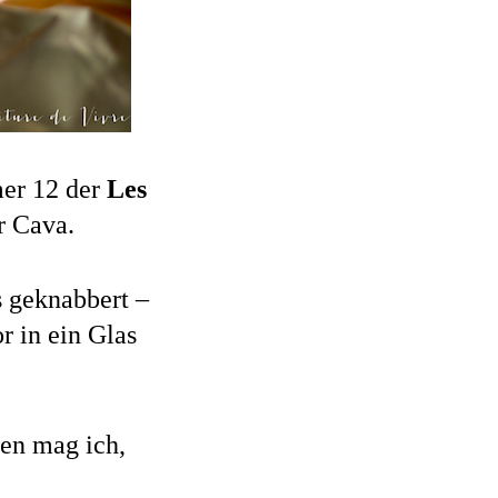
mer 12 der
Les
er Cava.
s geknabbert –
r in ein Glas
en mag ich,