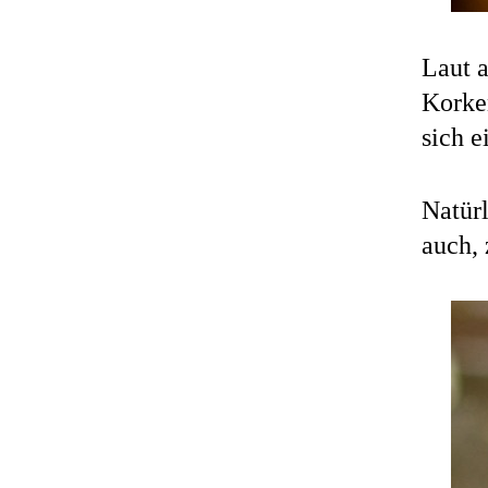
Laut a
Korken
sich e
Natür
auch, 