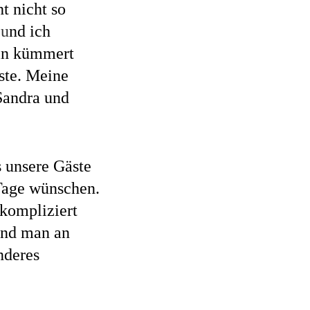
t nicht so
 u
nd ich
rin kümmert
ste. Meine
Sandra und
s unsere Gäste
 Tage wünschen.
nkompliziert
nd man an
nderes