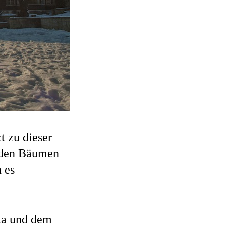
t zu dieser
n den Bäumen
 es
ta und dem