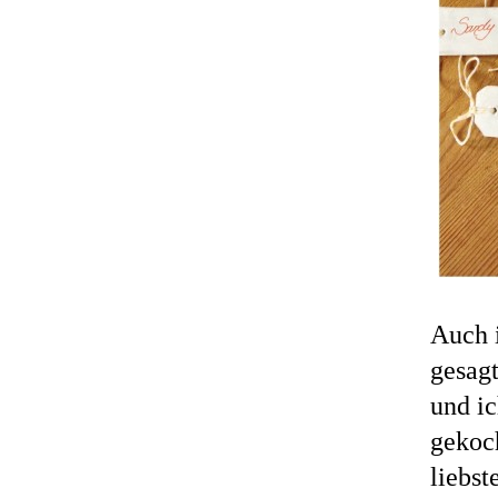
Auch i
gesagt
und ic
gekoc
liebs