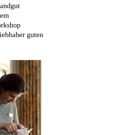
Landgut
nem
orkshop
Liebhaber guten