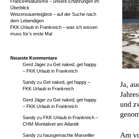
France4Naturisme – unsere Erfahrungen im
Überblick
Weizensauerteigbrot – auf der Suche nach
dem Lebendigen
FKK Urlaub in Frankreich – was ich wissen
muss für’s erste Mal
Neueste Kommentare
Gerd Jäger
zu
Get naked, get happy
– FKK Urlaub in Frankreich
Sandy
zu
Get naked, get happy –
Ja, au
FKK Urlaub in Frankreich
Jahre
Gerd Jäger
zu
Get naked, get happy
und z
– FKK Urlaub in Frankreich
genom
Sandy
zu
FKK Urlaub in Frankreich –
CHM Montalivet am Atlantik
Am vo
Sandy
zu
hausgemachte Marseiller