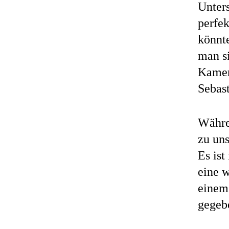
Unters
perfek
könnte
man s
Kamer
Sebast
Währe
zu uns
Es ist
eine 
einem 
gegeb