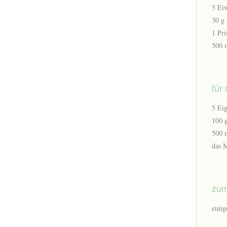
5 Ei
30 g
1 Pri
500 
für
5 Ei
100 
500 
das M
zum
einig