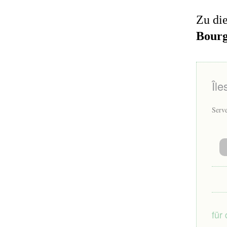
Zu di
Bourg
Île
Serv
für