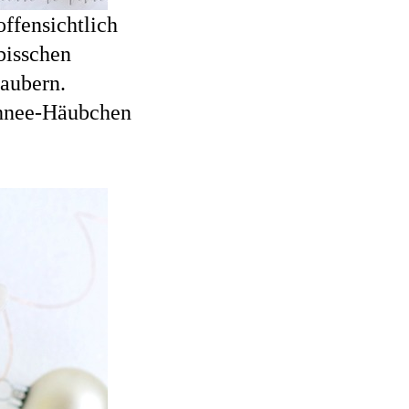
ffensichtlich
 bisschen
zaubern.
chnee-Häubchen