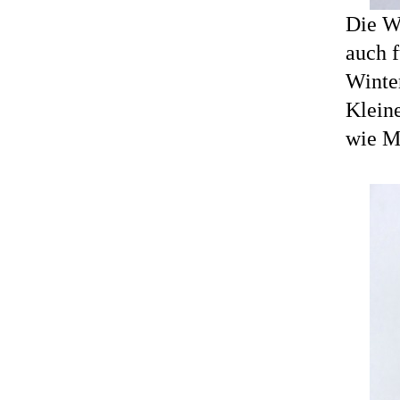
Die W
auch f
Winter
Klein
wie M