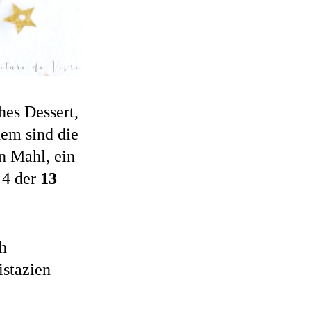
ches Dessert,
dem sind die
n Mahl, ein
 4 der
13
ch
istazien