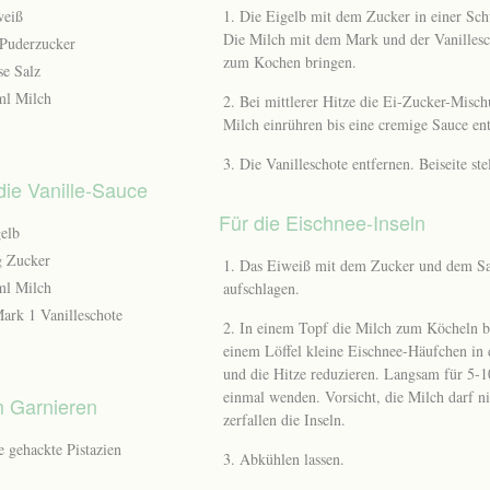
weiß
Die Eigelb mit dem Zucker in einer Sch
Die Milch mit dem Mark und der Vanillesc
 Puderzucker
zum Kochen bringen.
se Salz
ml Milch
Bei mittlerer Hitze die Ei-Zucker-Misch
Milch einrühren bis eine cremige Sauce ent
Die Vanilleschote entfernen. Beiseite ste
 die Vanille-Sauce
Für die Eischnee-Inseln
gelb
g Zucker
Das Eiweiß mit dem Zucker und dem Sal
ml Milch
aufschlagen.
ark 1 Vanilleschote
In einem Topf die Milch zum Köcheln b
einem Löffel kleine Eischnee-Häufchen in 
und die Hitze reduzieren. Langsam für 5-1
einmal wenden. Vorsicht, die Milch darf ni
 Garnieren
zerfallen die Inseln.
e gehackte Pistazien
Abkühlen lassen.