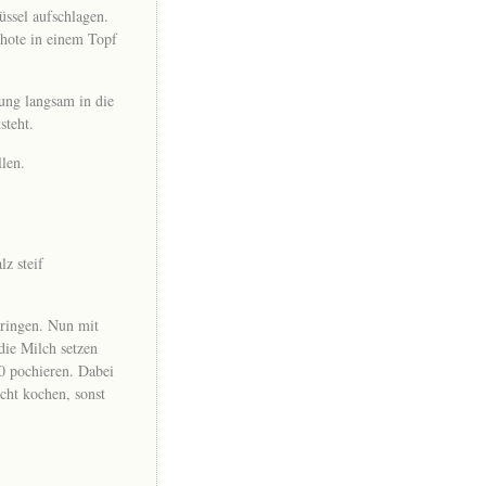
üssel aufschlagen.
hote in einem Topf
ung langsam in die
steht.
llen.
z steif
ringen. Nun mit
die Milch setzen
0 pochieren. Dabei
cht kochen, sonst