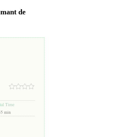
émant de
tal Time
55 min