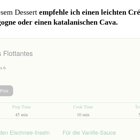
esem Dessert
empfehle ich einen leichten Cr
ogne oder einen katalanischen Cava.
s Flottantes
es 6
Print
Prep Time
Cook Time
To
45 min
10 min
 den Eischnee-Inseln
Für die Vanille-Sauce