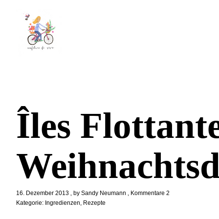
Îles Flottant
Weihnachtsd
16. Dezember 2013
by
Sandy Neumann
Kommentare 2
Kategorie:
Ingredienzen
,
Rezepte