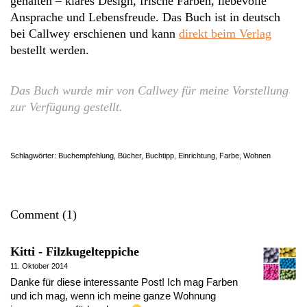
gehalten – klares Design, frische Farben, liebevolle
Ansprache und Lebensfreude. Das Buch ist in deutsch
bei Callwey erschienen und kann
direkt beim Verlag
bestellt werden.
Das Buch wurde mir von Callwey für meine Vorstellung
zur Verfügung gestellt.
Schlagwörter:
Buchempfehlung
,
Bücher
,
Buchtipp
,
Einrichtung
,
Farbe
,
Wohnen
Comment (1)
Kitti - Filzkugelteppiche
11. Oktober 2014
Danke für diese interessante Post! Ich mag Farben
und ich mag, wenn ich meine ganze Wohnung