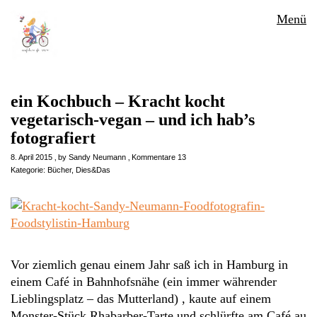
Menü
ein Kochbuch – Kracht kocht
vegetarisch-vegan – und ich hab’s
fotografiert
8. April 2015
by
Sandy Neumann
Kommentare 13
Kategorie:
Bücher
,
Dies&Das
Vor ziemlich genau einem Jahr saß ich in Hamburg in
einem Café in Bahnhofsnähe (ein immer währender
Lieblingsplatz – das Mutterland) , kaute auf einem
Monster-Stück Rhabarber-Tarte und schlürfte am Café au