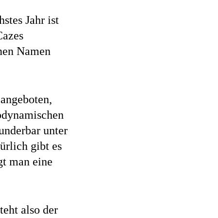
hstes Jahr ist
Cazes
einen Namen
 angeboten,
biodynamischen
nderbar unter
rlich gibt es
gt man eine
eht also der