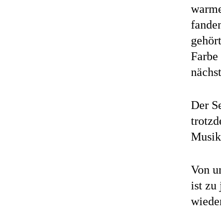
warme
fande
gehört
Farbe 
nächs
Der S
trotz
Musik
Von un
ist z
wiede