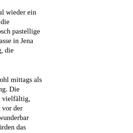
al wieder ein
 die
sch pastellige
sse in Jena
, die
hl mittags als
ng. Die
vielfältig,
 vor der
 wunderbar
ürden das