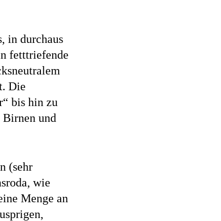
s, in durchaus
n fetttriefende
cksneutralem
t. Die
“ bis hin zu
n Birnen und
n (sehr
nsroda, wie
 eine Menge an
usprigen,