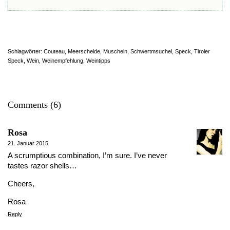
Schlagwörter:
Couteau
,
Meerscheide
,
Muscheln
,
Schwertmsuchel
,
Speck
,
Tiroler
Speck
,
Wein
,
Weinempfehlung
,
Weintipps
Comments (6)
Rosa
21. Januar 2015
A scrumptious combination, I’m sure. I’ve never
tastes razor shells…
Cheers,
Rosa
Reply