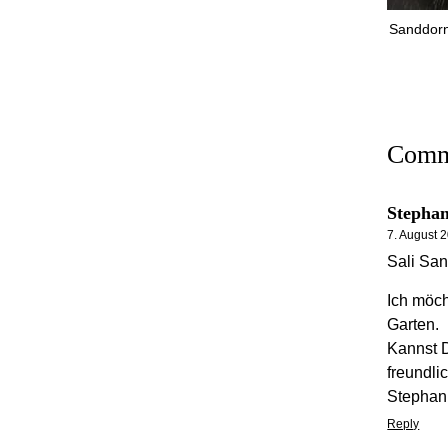
Sanddorn
Comm
Stepha
7. August 
Sali Sa
Ich möch
Garten.
Kannst D
freundli
Stephan
Reply