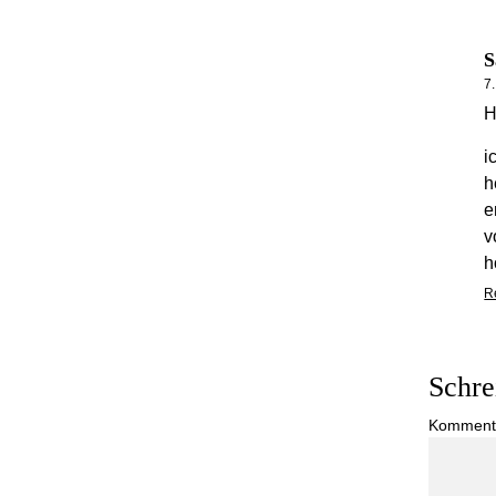
S
7
H
i
h
e
v
h
R
Schre
Komment