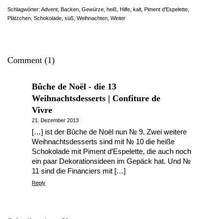
Schlagwörter:
Advent
,
Backen
,
Gewürze
,
heiß
,
Hilfe
,
kalt
,
Piment d'Espelette
,
Plätzchen
,
Schokolade
,
süß
,
Weihnachten
,
Winter
Comment (1)
Bûche de Noël - die 13
Weihnachtsdesserts | Confiture de
Vivre
21. Dezember 2013
[…] ist der Bûche de Noël nun № 9. Zwei weitere
Weihnachtsdesserts sind mit № 10 die heiße
Schokolade mit Piment d’Espelette, die auch noch
ein paar Dekorationsideen im Gepäck hat. Und №
11 sind die Financiers mit […]
Reply