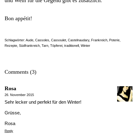
und Wein für die Gegend gibt es zusätzlich.
Bon appétit!
Schlagwörter:
Aude
,
Cassoles
,
Cassoulet
,
Castelnaudary
,
Frankreich
,
Poterie
,
Rezepte
,
Südfrankreich
,
Tarn
,
Töpferei
,
traditionell
,
Winter
Comments (3)
Rosa
26. November 2015
Sehr lecker und perfekt für den Winter!
Grüsse,
Rosa
Reply