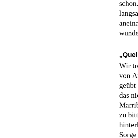
schon
langsa
anein
wunde
„Quel
Wir t
von A
geübt 
das ni
Marri
zu bit
hinter
Sorge 