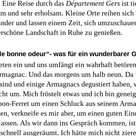
. Eine Reise durch das
Département Gers
ist t
m und sehr erholsam. Kleine Orte reihen sich
ander und lassen einem Zeit, sich umzuschaue
rschöne Landschaft in Ruhe zu genießen.
le bonne odeur“- was für ein wunderbarer
reten ein und uns umfängt ein wahrhaft betöre
rmagnac. Und das morgens um halb neun. Da w
sind und einige Armagnacs degustiert haben, 
cht um. Mich fröstelt etwas und ich bin genei
bon-Ferret um einen Schluck aus seinem Arm
ten, verkneife es mir aber, um einen guten Ei
lassen. Als wir dann ins Gespräch kommen, ist
schnell ausgeräumt. Ich hätte mich nicht zier