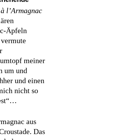
 à l’Armagnac
iären
ac-Äpfeln
 vermute
r
Rumtopf meiner
en um und
hher und einen
mich nicht so
fest“…
Armagnac aus
Croustade. Das