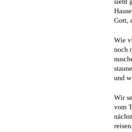
sieht 
Hause 
Gott,
Wie vi
noch 
nusch
staune
und wi
Wir s
vom Te
nächst
reisen