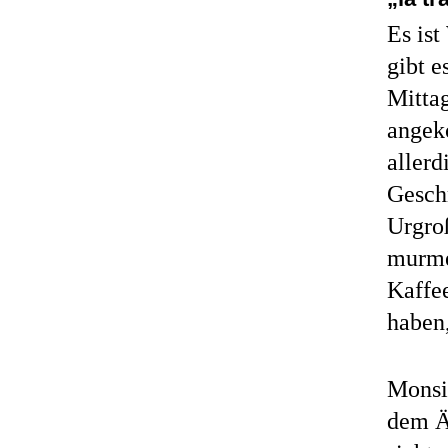
Es is
gibt 
Mitta
angek
allerd
Gesch
Urgro
murme
Kaffee
haben,
Monsi
dem Ä