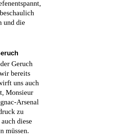
iefenentspannt,
 beschaulich
n und die
 Geruch
nder Geruch
ir bereits
wirft uns auch
gt, Monsieur
agnac-Arsenal
ndruck zu
 auch diese
en müssen.