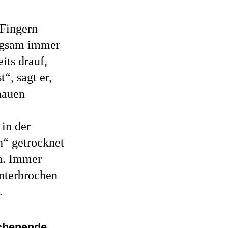
 Fingern
angsam immer
its drauf,
t“, sagt er,
hauen
in der
h“ getrocknet
en. Immer
nterbrochen
n.
Wochenende