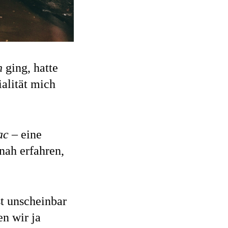
n
ging, hatte
alität mich
ac
– eine
nah erfahren,
st unscheinbar
n wir ja