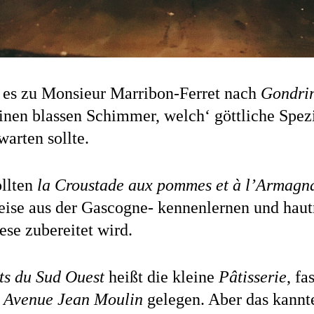
 es zu Monsieur Marribon-Ferret nach
Gondri
inen blassen Schimmer, welch‘ göttliche Spezi
warten sollte.
ollten
la Croustade aux pommes et à l’Armagn
eise aus der Gascogne- kennenlernen und haut
ese zubereitet wird.
ts du Sud Ouest
heißt die kleine
Pâtisserie
, fa
r
Avenue Jean Moulin
gelegen. Aber das kannte