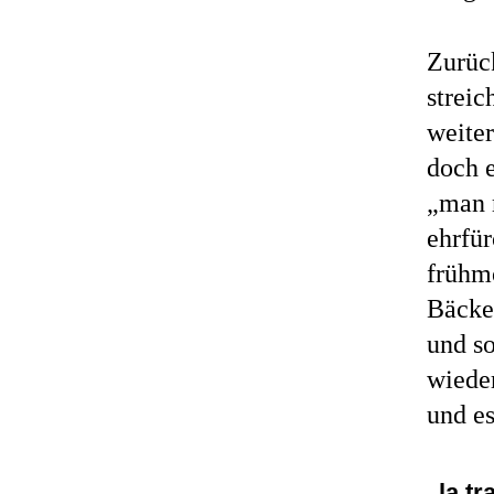
Zurück
strei
weiter
doch e
„man 
ehrfü
frühm
Bäcker
und so
wiede
und es
„la t