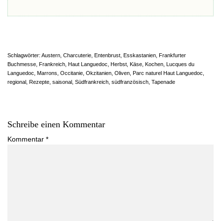
Schlagwörter:
Austern
,
Charcuterie
,
Entenbrust
,
Esskastanien
,
Frankfurter
Buchmesse
,
Frankreich
,
Haut Languedoc
,
Herbst
,
Käse
,
Kochen
,
Lucques du
Languedoc
,
Marrons
,
Occitanie
,
Okzitanien
,
Oliven
,
Parc naturel Haut Languedoc
,
regional
,
Rezepte
,
saisonal
,
Südfrankreich
,
südfranzösisch
,
Tapenade
Schreibe einen Kommentar
Kommentar
*